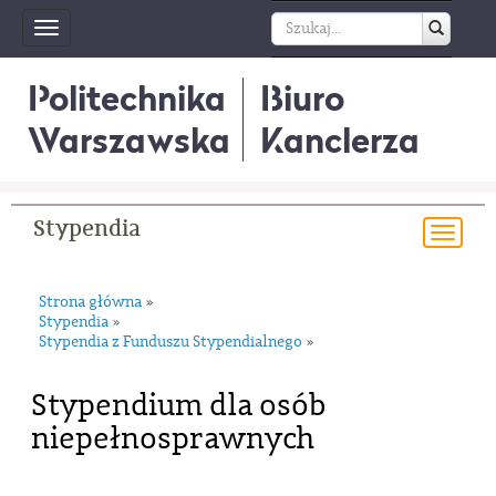
Toggle
navigation
Politechnika
Biuro
Warszawska
Kanclerza
Stypendia
Togg
navi
Strona główna
»
Stypendia
»
Stypendia z Funduszu Stypendialnego
»
Stypendium dla osób
niepełnosprawnych