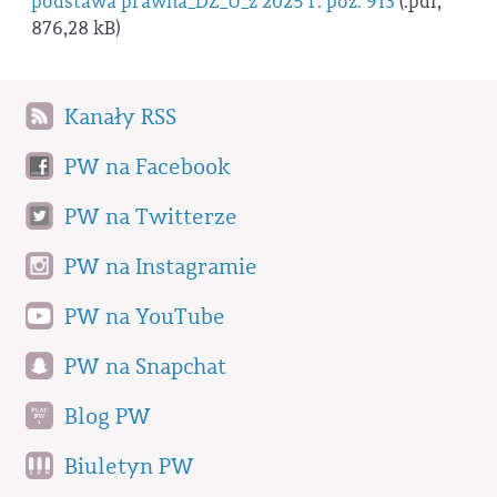
podstawa prawna_DZ_U_z 2025 r. poz. 913
(.pdf,
876,28 kB)
Kanały RSS
PW na Facebook
PW na Twitterze
PW na Instagramie
PW na YouTube
PW na Snapchat
Blog PW
Biuletyn PW